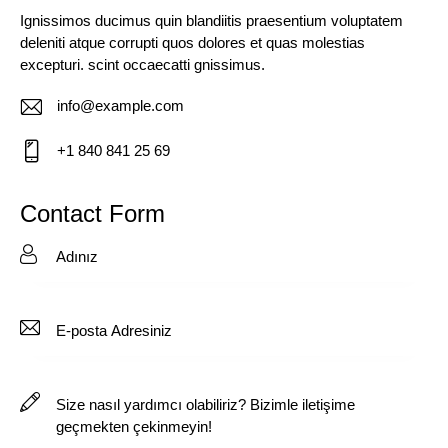
Ignissimos ducimus quin blandiitis praesentium voluptatem
deleniti atque corrupti quos dolores et quas molestias
excepturi. scint occaecatti gnissimus.
info@example.com
E-
+1 840 841 25 69
m
Ph
ail:
on
Contact Form
e: